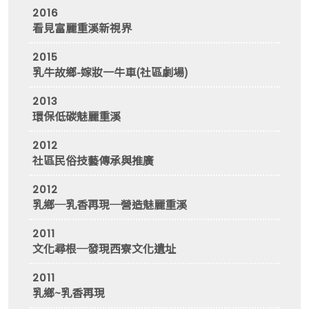
2016
看見富麗重溪新視界
2015
乳牛故鄉-嫁妝一牛車(社區劇場)
2013
環保低碳魅麗重溪
2012
社區民俗技藝傳承與推廣
2012
乳鄉─乳香再現─營造魅麗重溪
2011
文化尋根─發現西寮文化遺址
2011
乳鄉~乳香再現