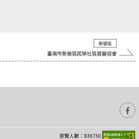
新營區
臺南市新營區民榮社區發展協會
fa
粉
瀏覽人數：836750