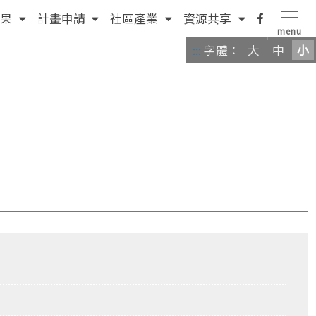
(按
(按
(按
(按
facebook
果
計畫申請
社區產業
資源共享
menu
方
鍵
方
方
粉
:::
字體：
大
中
小
向
盤
向
向
絲
鍵
[下]，
鍵
鍵
團
[下]，
向
[下]，
[下]，
向
下
向
向
下
展
下
下
展
開
展
展
開
次
開
開
次
選
次
次
選
單)
選
選
單)
單)
單)