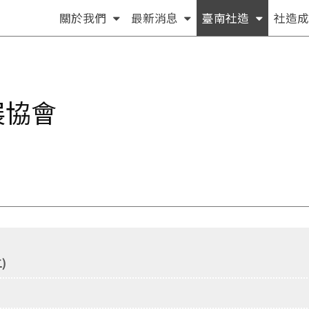
(按
(按
(按
關於我們
最新消息
臺南社造
社造成
方
方
方
向
向
向
鍵
鍵
鍵
[下]，
[下]，
[下]，
展協會
向
向
向
下
下
下
展
展
展
開
開
開
次
次
次
選
選
選
單)
單)
單)
)