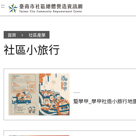
:::
:::
:::
首頁
社區產業
社區小旅行
踅學甲_學甲社造小旅行地