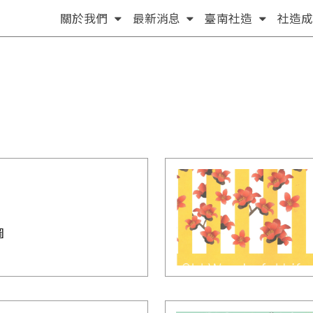
(按
(按
(按
關於我們
最新消息
臺南社造
社造成
方
方
方
向
向
向
鍵
鍵
鍵
[下]，
[下]，
[下]，
向
向
向
下
下
下
展
展
展
開
開
開
次
次
次
選
選
選
圖
單)
單)
單)