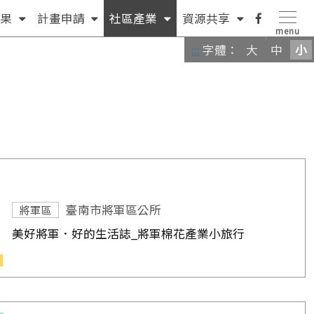
(按
(按
(按
(按
facebook
果
計畫申請
社區產業
資源共享
menu
方
鍵
方
方
粉
:::
字體：
大
中
小
向
盤
向
向
絲
鍵
[下]，
鍵
鍵
團
[下]，
向
[下]，
[下]，
向
下
向
向
下
展
下
下
展
開
展
展
開
次
開
開
次
選
次
次
臺南市將軍區公所
將軍區
選
單)
選
選
美好將軍．好的生活誌_將軍棉花產業小旅行
單)
單)
單)