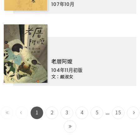
107年10月
老厝阿嬤
104年11月初版
文：嚴淑女
到
上
第
頁
第
頁
第
頁
第
頁
第
頁
第
頁
下
1
2
3
4
5
...
15
最
一
一
到
前
頁
頁
最