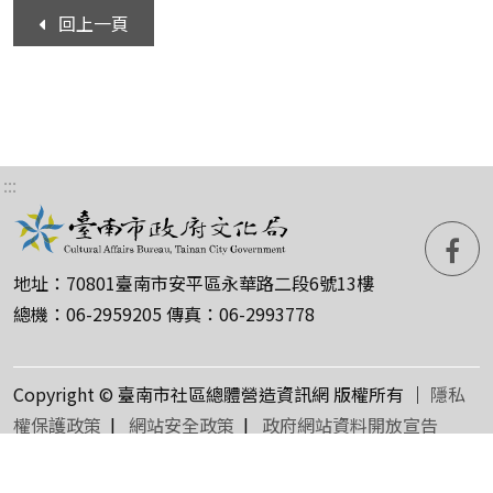
回上一頁
:::
fa
地址：70801臺南市安平區永華路二段6號13樓
粉
總機：06-2959205 傳真：06-2993778
絲
Copyright © 臺南市社區總體營造資訊網 版權所有 ｜
隱私
團
權保護政策
|
網站安全政策
|
政府網站資料開放宣告
瀏覽人數：839728