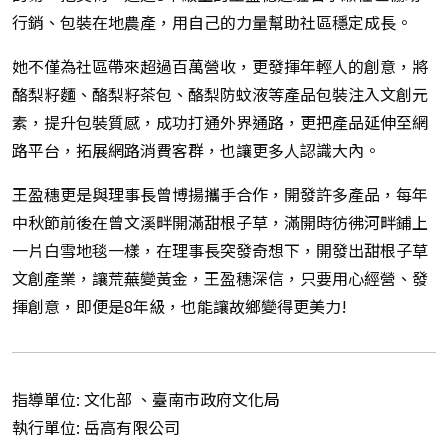
行銷、包裝在地農產，用自己的力量幫助社區穩定成長。
她不僅為社區帶來超過百萬營收，更發揮年輕人的創意，將
酪梨籽麵、酪梨籽茶包、酪梨防蚊液等產品包裝注入文創元
素，提升包裝質感，成功打通外界通路，更把產品延伸至網
路平台，拓展網路消費客群，也讓更多人認識大內。
王盈穗更是與理事長曾博揚攜手合作，開發許多產品，每年
中秋節前後在曾文溪畔開滿甜根子草，滿開時彷彿河畔鋪上
一片白雪地毯一樣，在理事長突發奇想下，開發出甜根子草
文創產業，讓荒蕪變黃金，王盈穗深信，只要用心經營、發
揮創意，即便是8年級，也能讓故鄉變得更美力!
指導單位: 文化部 、臺南市政府文化局
執行單位: 岳高有限公司