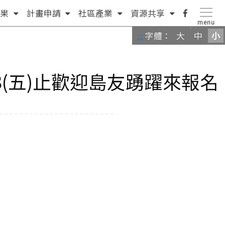
(按
(按
(按
(按
facebook
果
計畫申請
社區產業
資源共享
menu
方
鍵
方
方
粉
:::
字體：
大
中
小
向
盤
向
向
絲
鍵
[下]，
鍵
鍵
團
[下]，
向
[下]，
[下]，
(五)止歡迎島友踴躍來報名
向
下
向
向
下
展
下
下
展
開
展
展
開
次
開
開
次
選
次
次
選
單)
選
選
單)
單)
單)