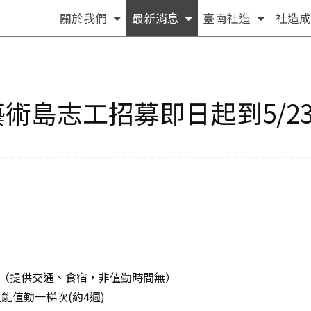
(按
(按
(按
關於我們
最新消息
臺南社造
社造成
方
方
方
向
向
向
鍵
鍵
鍵
[下]，
[下]，
[下]，
術島志工招募即日起到5/23
向
向
向
下
下
下
展
展
展
開
開
開
次
次
次
選
選
選
單)
單)
單)
（提供交通、食宿，非值勤時間無）
能值勤一梯次(約4週)